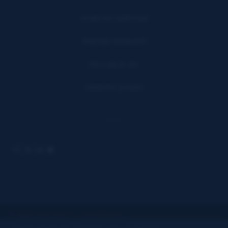
Producción Audiovisual
Fotografía Documental
Dirección de Arte
Diagnóstico gratuito
REDES
© 2026 Raúl Díaz · rauldiaz.es
AVISO LEGAL
PRIVACIDAD
COOKIES