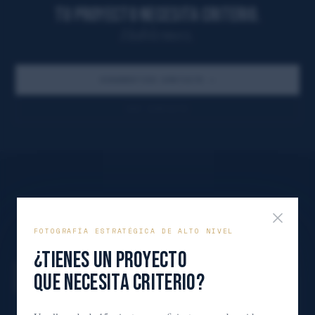
TU PROYECTO NECESITA CRITERIO.
Hablemos.
DIAGNÓSTICO GRATUITO
→
VER CONTACTO
FOTOGRAFÍA ESTRATÉGICA DE ALTO NIVEL
¿TIENES UN PROYECTO
"El cliente no compra fotos.
QUE NECESITA CRITERIO?
Compra comunicación."
Formulario de contacto