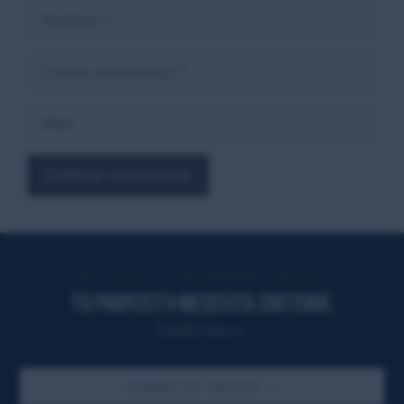
Nombre
Correo
electrónico
Web
RAÚL DÍAZ ··· DOS HERMANAS, SEVILLA
TU PROYECTO NECESITA CRITERIO.
Hablemos.
DIAGNÓSTICO GRATUITO
→