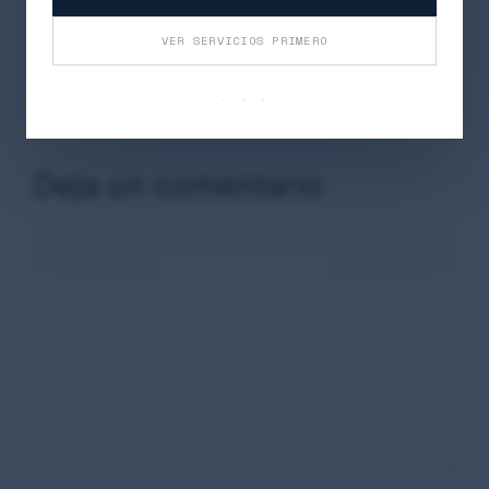
Estrenos de Cine en Dos Hermanas: 8 de
VER SERVICIOS PRIMERO
Noviembre 2024
Capturando el espíritu del voleibol en casa:
· · ·
Fundación Unicaja Andalucía lo da todo
Deja un comentario
Comentario