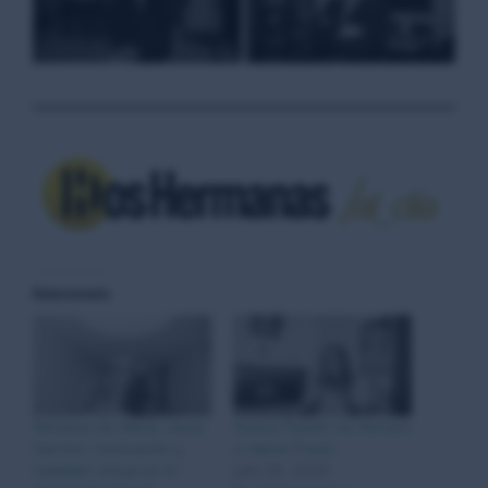
Relacionado
Retratos de María Jesús
Nueva Sesión de Retrato
Garrido: Innovación y
a Valme Prado
realidad virtual en el
julio 26, 2024