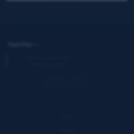
VER CONTACTO
"El cliente no compra fotos.
Compra comunicación."
Formulario de contacto
Diagnóstico gratuito →
Dos Hermanas · Sevilla
PÁGINAS
Inicio
Sobre mí