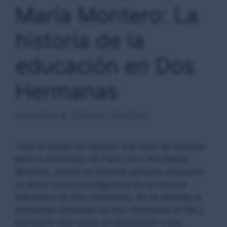
María Montero: La
historia de la
educación en Dos
Hermanas
noviembre 8, 2024
por
Raúl Díaz
Tuve el placer de realizar una serie de retratos
para la entrevista de Paco Gil a Ana María
Montero, donde en primera persona comparte
su labor como investigadora de la historia
educativa de Dos Hermanas. No te pierdas la
entrevista completa en
Dos Hermanas al Día
y
descubre más sobre su dedicación y sus