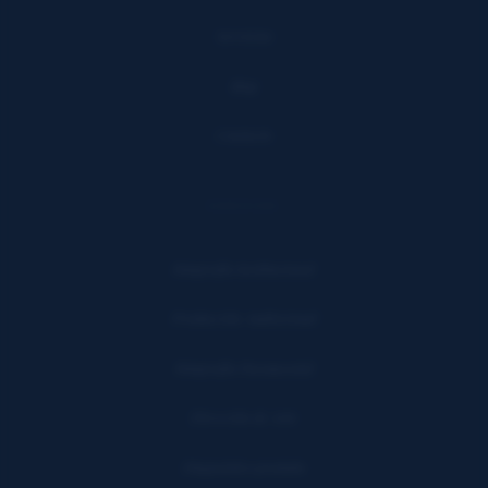
Servicios
Blog
Contacto
SERVICIOS
Fotografía Institucional
Producción Audiovisual
Fotografía Documental
Dirección de Arte
Diagnóstico gratuito