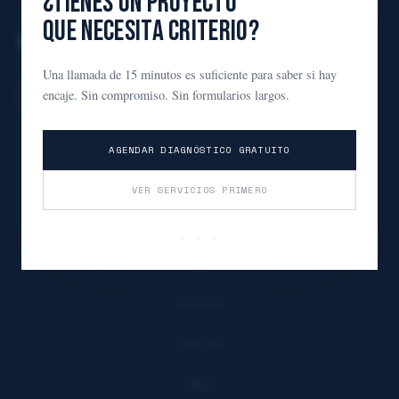
¿TIENES UN PROYECTO
QUE NECESITA CRITERIO?
Una llamada de 15 minutos es suficiente para saber si hay
"El cliente no compra fotos.
encaje. Sin compromiso. Sin formularios largos.
Compra comunicación."
Formulario de contacto
AGENDAR DIAGNÓSTICO GRATUITO
Diagnóstico gratuito →
Dos Hermanas · Sevilla
VER SERVICIOS PRIMERO
PÁGINAS
· · ·
Inicio
Sobre mí
Servicios
Blog