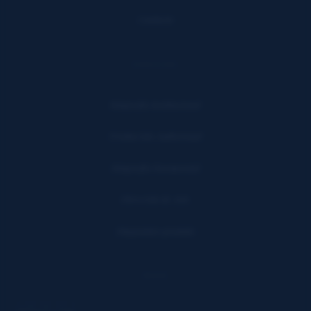
Contacto
SERVICIOS
Fotografía Institucional
Producción Audiovisual
Fotografía Documental
Dirección de Arte
Diagnóstico gratuito
REDES